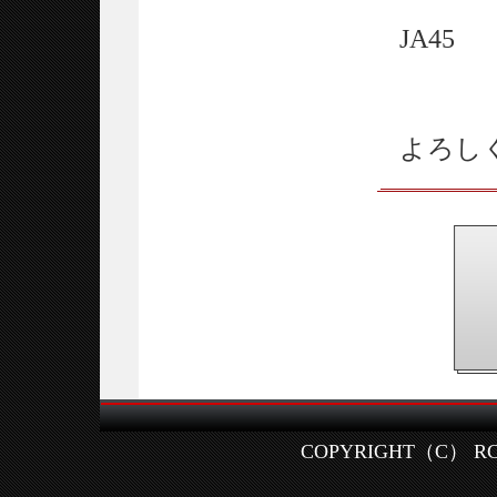
JA4
よろしく
COPYRIGHT（C） RCR HA