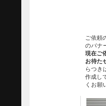
ご依頼
のバナ
現在ご
お待た
らつき
作成し
くお願い