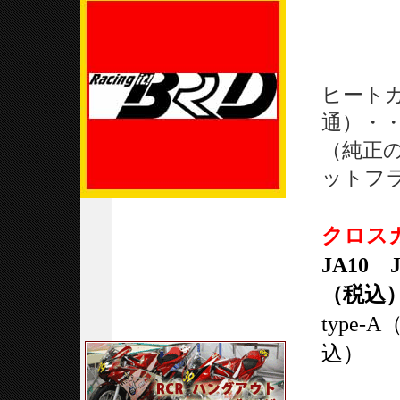
ヒート
通）・・
（純正
ットフ
クロスカ
JA10 
（税込
type
込）