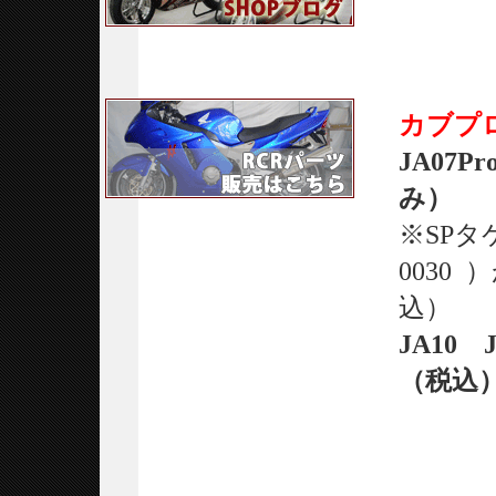
カブプ
JA07P
み）
※SPタ
0030
込）
JA10 
（税込