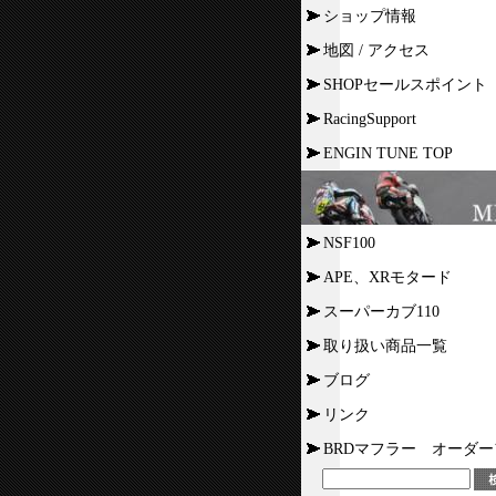
ショップ情報
地図 / アクセス
SHOPセールスポイント
RacingSupport
ENGIN TUNE TOP
NSF100
APE、XRモタード
スーパーカブ110
取り扱い商品一覧
ブログ
リンク
BRDマフラー オーダ