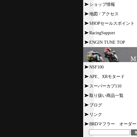
ショップ情報
地図 / アクセス
SHOPセールスポイント
RacingSupport
ENGIN TUNE TOP
NSF100
APE、XRモタード
スーパーカブ110
取り扱い商品一覧
ブログ
リンク
BRDマフラー オーダ